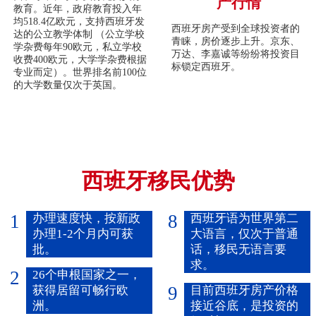
产行情
教育。近年，政府教育投入年
均518.4亿欧元，支持西班牙发
西班牙房产受到全球投资者的
达的公立教学体制 （公立学校
青睐，房价逐步上升。京东、
学杂费每年90欧元，私立学校
万达、李嘉诚等纷纷将投资目
收费400欧元，大学学杂费根据
标锁定西班牙。
专业而定）。世界排名前100位
的大学数量仅次于英国。
西班牙移民优势
1
8
办理速度快，按新政
西班牙语为世界第二
办理1-2个月内可获
大语言，仅次于普通
批。
话，移民无语言要
求。
2
26个申根国家之一，
9
获得居留可畅行欧
目前西班牙房产价格
洲。
接近谷底，是投资的