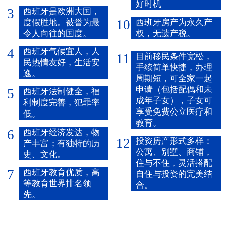
好时机
3
西班牙是欧洲大国，
10
度假胜地。被誉为最
西班牙房产为永久产
令人向往的国度。
权，无遗产税。
4
西班牙气候宜人，人
11
目前移民条件宽松，
民热情友好，生活安
手续简单快捷，办理
逸。
周期短，可全家一起
申请（包括配偶和未
5
西班牙法制健全，福
成年子女），子女可
利制度完善，犯罪率
享受免费公立医疗和
低。
教育。
6
西班牙经济发达，物
12
投资房产形式多样：
产丰富；有独特的历
公寓、别墅、商铺，
史、文化。
住与不住，灵活搭配
7
西班牙教育优质，高
自住与投资的完美结
等教育世界排名领
合。
先。